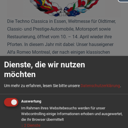
Die Techno Classica in Essen, Weltmesse für Oldtimer,
Classic- und Prestige-Automobile, Motorsport sowie
Restaurierung, öffnet vom 10. – 14. April wieder ihre
Pforten. In diesem Jahr mit dabei: Unser hauseigener
Alfa Romeo Montreal, der nach einigen klassischen
Renneinsätzen nun wieder Messeluft schnuppern darf.
Dienste, die wir nutzen
Ebenfalls frisch zurück vom Genfer Autosalon, wird
möchten
unser Montreal von einer Special Edition des Mini
Um mehr zu erfahren, lesen Sie bitte unsere
Datenschutzerklärung
.
Remastered von David Brown Automotive begleitet.
Diese Ausgabe des kompakten Flitzers wird Ihnen einige
Auswertung
neue und einzigartige Konfigurationen, darunter zum
Im Rahmen ihres Websitebesuchs werden für unser
Beispiel einen Edelstahl- und Teakholz-Dachträger,
Webcontrolling einige Informationen erhoben und ausgewertet,
präsentieren.
die Ihr Browser übermittelt
↓
2
Dienste