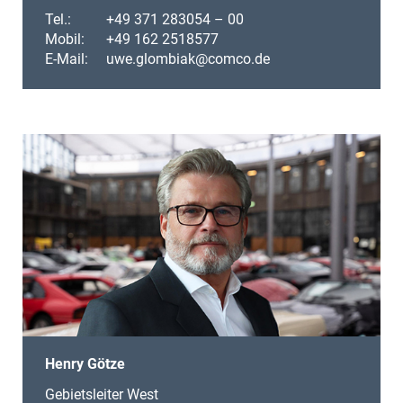
Tel.:
+49 371 283054 – 00
Mobil:
+49 162 2518577
E-Mail:
uwe.glombiak@comco.de
Henry Götze
Gebietsleiter West