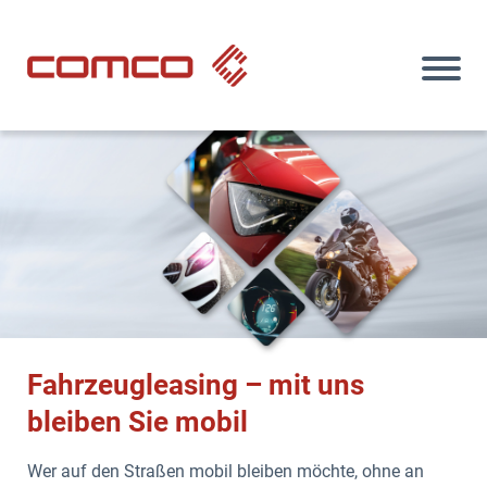
Search
Menü
Menü
Menü
Menü
Arbeiten
Eventgalerie
Kontakt & Anfrage
COMCOweb
bei COMCO
Impressum
POSTIDENT
Berufsstart
Datenschutz
bei COMCO
Aktuelle
Stellenanzeigen
Fahrzeugleasing – mit uns
bleiben Sie mobil
Wer auf den Straßen mobil bleiben möchte, ohne an