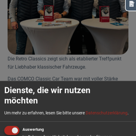
Die Retro Classics zeigt sich als etablierter Treffpunkt
für Liebhaber klassischer Fahrzeuge.
Das COMCO Classic Car Team war mit voller Stärke
präsent und konnte Besucher zur Finanzierung von
Dienste, die wir nutzen
Oldtimern, Youngtimern, Sportwagen und weiteren
möchten
Fahrzeugen beraten. Zudem nutzten sie die Messe
gezielt für den Austausch innerhalb der Szene.
Um mehr zu erfahren, lesen Sie bitte unsere
Datenschutzerklärung
.
Die Retro Classics präsentierte sich größer als im
Auswertung
Vorjahr und erstreckte sich über sieben Hallen. Mit rund