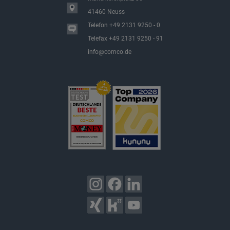
n
ü
41460 Neuss
b
e
Telefon +49 2131 9250 - 0
r
s
p
Telefax +49 2131 9250 - 91
r
i
info@comco.de
n
g
e
n