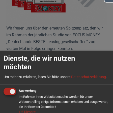
Wir freuen uns über den erneuten Spitzenplatz, den wir
im Rahmen der jährlichen Studie von FOCUS MONEY
„Deutschlands BESTE Leasinggesellschaften“ zum
vierten Mal in Folge erringen konnten.
Dienste, die wir nutzen
Als Grundlage für die Studie „Deutschlands BESTE“
möchten
wurden im Zeitraum von Mai 2020 bis April 2021 etwa
22.000 Marken und Unternehmen analysiert und
Um mehr zu erfahren, lesen Sie bitte unsere
Datenschutzerklärung
.
bewertet. Unternehmen, die hinsichtlich der
Kundenbewertungen besonders positiv abgeschnitten
Auswertung
haben, wurden ausgezeichnet.
Im Rahmen ihres Websitebesuchs werden für unser
Webcontrolling einige Informationen erhoben und ausgewertet,
Für uns als COMCO Leasing sind die Auszeichnungen
die Ihr Browser übermittelt
eine Bestätigung des guten Services, der individuellen
↓
2
Dienste