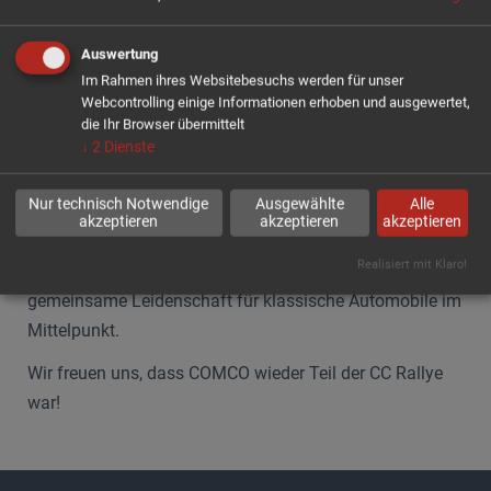
ausgebrochene Pferde auf einem Wirtschaftsweg,
stellten die Teilnehmer vor zusätzliche
Auswertung
Herausforderungen.
Im Rahmen ihres Websitebesuchs werden für unser
Webcontrolling einige Informationen erhoben und ausgewertet,
Trotz des wechselhaften Wetters konnte die
die Ihr Browser übermittelt
Fahrzeugbesatzung eindrucksvolle Landschaften
↓
2
Dienste
genießen. Dabei sorgte das vielfältige Starterfeld aus
Oldtimern, Youngtimern und Sportwagen für eine
Nur technisch Notwendige
Ausgewählte
Alle
akzeptieren
akzeptieren
akzeptieren
besondere Atmosphäre.
Realisiert mit Klaro!
Neben dem sportlichen Wettbewerb stand vor allem die
gemeinsame Leidenschaft für klassische Automobile im
Mittelpunkt.
Wir freuen uns, dass COMCO wieder Teil der CC Rallye
war!