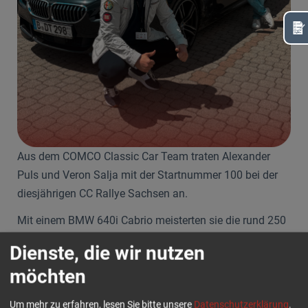
Aus dem COMCO Classic Car Team traten Alexander
Puls und Veron Salja mit der Startnummer 100 bei der
diesjährigen CC Rallye Sachsen an.
Mit einem BMW 640i Cabrio meisterten sie die rund 250
Kilometer lange Strecke durch das Erzgebirge und
Dienste, die wir nutzen
absolvierten dabei zahlreiche Wertungsprüfungen.
möchten
Anspruchsvolle Witterungsverhältnisse sowie
unerwartete Streckenhindernisse, darunter
Um mehr zu erfahren, lesen Sie bitte unsere
Datenschutzerklärung
.