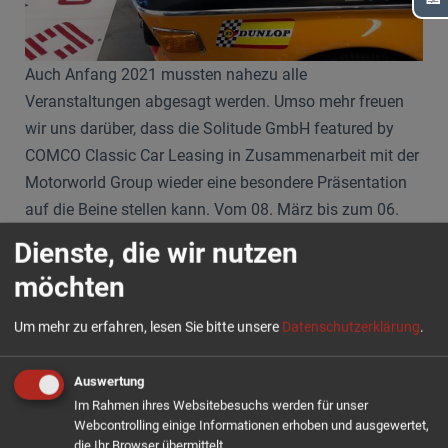
Auch Anfang 2021 mussten nahezu alle
Veranstaltungen abgesagt werden. Umso mehr freuen
wir uns darüber, dass die Solitude GmbH featured by
COMCO Classic Car Leasing in Zusammenarbeit mit der
Motorworld Group wieder eine besondere Präsentation
auf die Beine stellen kann. Vom 08. März bis zum 06.
Juli sind in der Pop-Up Show „50 Jahre BMW 3.0 CSL“ in
Dienste, die wir nutzen
den Räumlichkeiten der Motorworld ausgewählte
möchten
Exemplare vom BMW 3.0 CSL – als Straßen- und
Rennversion – zu sehen. Besondere M-Fahrzeuge, wie
Um mehr zu erfahren, lesen Sie bitte unsere
Datenschutzerklärung
.
der M1 runden die die einmalige Show ab.
Auswertung
Durch großzügige Glasflächen ist die Ausstellung
Im Rahmen ihres Websitebesuchs werden für unser
täglich von 8.00 (sonntags 10.00) bis 18.00 Uhr zu
Webcontrolling einige Informationen erhoben und ausgewertet,
sehen. Ab 26. März 2021 gibt es jeden Freitag um 17.00
die Ihr Browser übermittelt